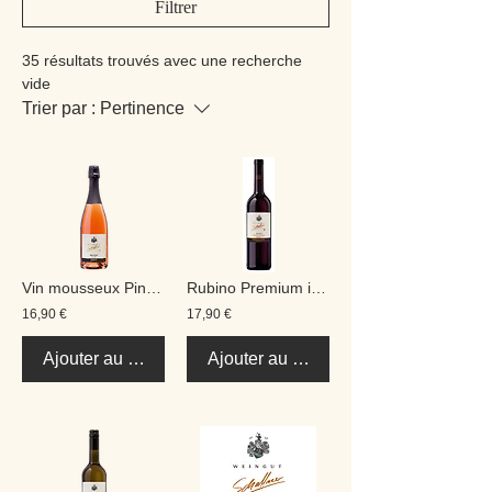
Filtrer
35 résultats trouvés avec une recherche
vide
Trier par :
Pertinence
Vin mousseux Pinot Rosé Brut
Rubino Premium im Eichenfaß gereift trocken 0,75 L
16,90 €
17,90 €
Ajouter au panier
Ajouter au panier