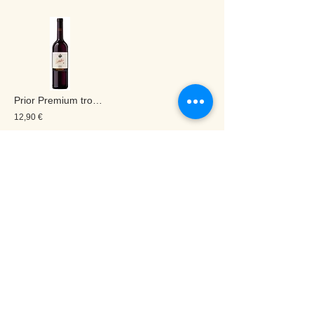
Prior Premium trocken 0,75 L
12,90 €
Rupture de stock
3
3
/
dégustation de vins
Weinsortiment Preisliste
Boutique en ligne