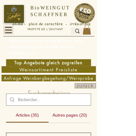
BioWEINGUT
SCHAFFNER
animé - plein de caractère - irrésistible
PROFITE DE L'INSTANT
Versandkostenfrei ab 18 Flaschen -
folgenden Code an der Kasse
eingeben: v1
Top Angebote gleich zugreifen
Weinsortiment Preisliste
Anfrage Weinbergbegehung/Weinprobe
zurück
Suchergebnisse
Articles (35)
Autres pages (20)