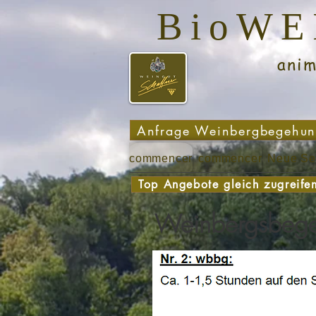
BioW
animé - p
Anfrage Weinbergbegehu
commencer
commencer
Neue Se
Top Angebote gleich zugreife
Weinbergsbeg