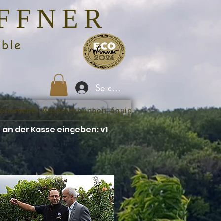
AFFNER
ble
Se connecter
énements
Auszeichnungen
équipe
Bilder
Blog
Contact
 an der Kasse eingeben: v1