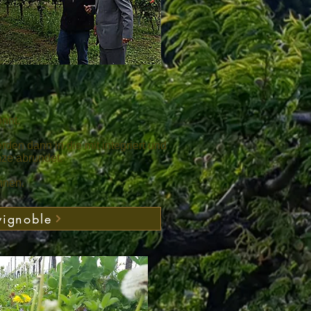
önnt.
rden dann in die mit integriert und
nze abrundet.
hnen.
vignoble