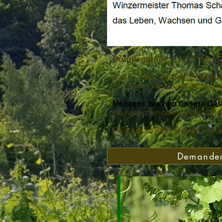
Gruppengröße:
von 1 Person 
Das Erlebnis mit dem BioWinzer
Es ist ein tolles Event, wobei 
Meistens buchen unsere Gäst
die restlichen oben in der Wei
Falls sie an mehr Details habe
Demander