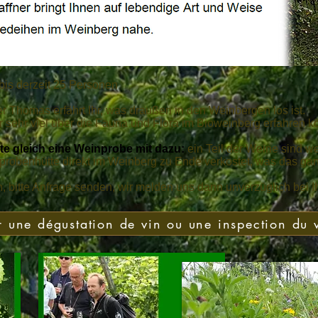
bis derzeit 25 Personen
 Thomas erfährt Ihr, was draußen in den Weinbergen los ist.
Ihr sehr viel über die Fauna und Flora im Bioweinberg erfahren k
e gleich eine Weinprobe mit dazu:
ein Teil der Weine sind we
nprobenhütte direkt im Weinberg zu Ende verkostet, was das ga
n, bitte Anfrage senden, wir melden uns dann unverzüglich bei I
 une dégustation de vin ou une inspection du 