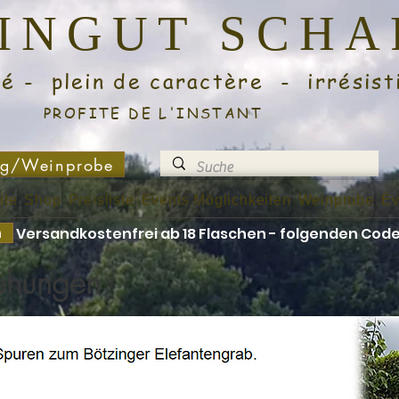
EINGUT SCH
lein de caractère - irrésisti
PROFITE DE L'INSTANT
ng/Weinprobe
ite
Shop
Preisliste
Events Möglichkeiten
Weinprobe
Év
n
Versandkostenfrei ab 18 Flaschen - folgenden Code
ehungen