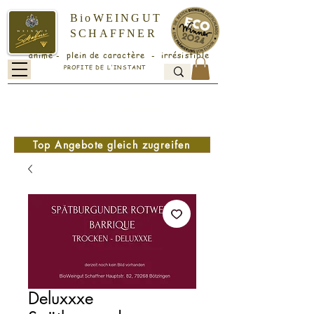
BioWEINGUT
SCHAFFNER
animé - plein de caractère - irrésistible
PROFITE DE L'INSTANT
Versandkostenfrei ab 18 Flaschen -
folgenden Code an der Kasse
eingeben: v1
Top Angebote gleich zugreifen
Deluxxxe