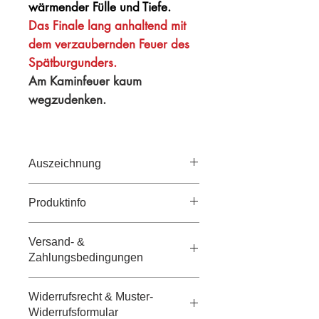
wärmender Fülle und Tiefe.
Das Finale lang anhaltend mit
dem verzaubernden Feuer des
Spätburgunders.
Am Kaminfeuer kaum
wegzudenken.
Auszeichnung
Deutscher Rotweinpreis VINUM
Produktinfo
2024
ECOWinner Bester Deutscher
Versand- &
Biowein
Weinsorte
Deluxxxe Spätburgunder
Zahlungsbedingungen
Eichelmann 2022
Rotwein Barrique
Versand- &
Widerrufsrecht & Muster-
Zahlungsbedingungen
Geschmack
Trocken
Widerrufsformular