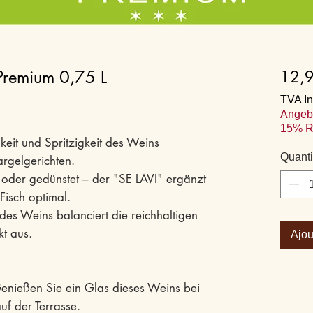
Premium 0,75 L
12,
TVA In
Angeb
15% R
igkeit und Spritzigkeit des Weins
Quanti
argelgerichten.
n oder gedünstet – der "SE LAVI" ergänzt
isch optimal.
 des Weins balanciert die reichhaltigen
kt aus.
Ajou
nießen Sie ein Glas dieses Weins bei
f der Terrasse.