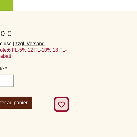
Prix
90 €
cluse
|
zzgl. Versand
ote:6 FL-5%,12 FL-10%,18 FL-
abatt
té
*
ter au panier