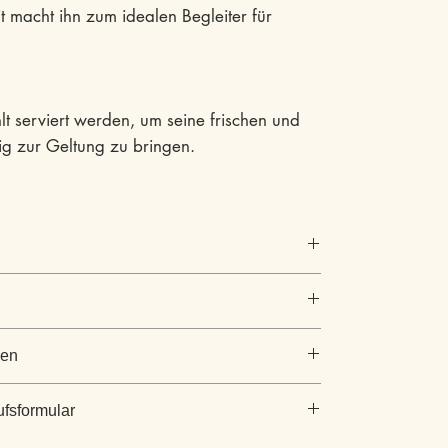
it macht ihn zum idealen Begleiter für
lt serviert werden, um seine frischen und
ig zur Geltung zu bringen.
gen
JUBILÉE Cuvée weiss- Premium
gen
0,75 L
ufsformular
n:
Halbtrocken