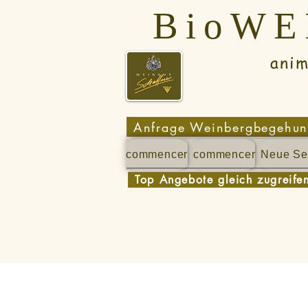
BioW
animé - p
Anfrage Weinbergbegehu
commencer
commencer
Neue Se
Top Angebote gleich zugreife