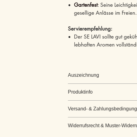
Gartenfest
: Seine Leichtigke
gesellige Anlässe im Freien.
Servierempfehlung:
Der SE LAVI sollte gut geküh
lebhaften Aromen vollständ
Auszeichnung
Produktinfo
Versand- & Zahlungsbedingun
Weinsorte
Versand- & Zahlungsbedingun
Widerrufsrecht & Muster-Widerr
Es gelten folgende Bedingunge
Geschmack