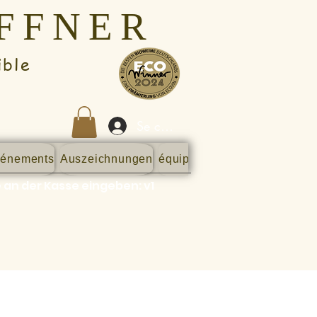
AFFNER
ble
Se connecter
énements
Auszeichnungen
équipe
Bilder
Blog
Contact
 an der Kasse eingeben: v1