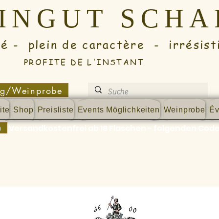
EINGUT SCH
lein de caractère - irrésisti
PROFITE DE L'INSTANT
ng/Weinprobe
ite
Shop
Preisliste
Events Möglichkeiten
Weinprobe
Év
n
Versandkostenfrei ab 18 Flaschen - folgenden Code