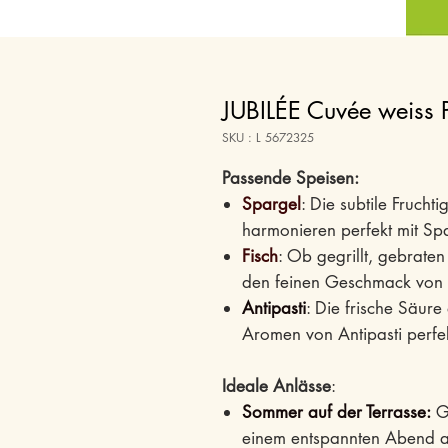
JUBILÉE Cuvée weiss 
SKU : L 5672325
Passende Speisen:
Spargel
: Die subtile Frucht
harmonieren perfekt mit Sp
Fisch
: Ob gegrillt, gebrate
den feinen Geschmack von F
Antipasti
: Die frische Säure
Aromen von Antipasti perfe
Ideale Anlässe
:
Sommer auf der Terrasse:
Ge
einem entspannten Abend au