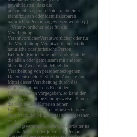
gewährleisten, dass die
personenbezogenen Daten nicht einer
identifizierten oder identifizierbaren
natürlichen Person zugewiesen werden.g)
Verantwortlicher oder für die
Verarbeitung
VerantwortlicherVerantwortlicher oder für
die Verarbeitung Verantwortlicher ist die
natürliche oder juristische Person,
Behörde, Einrichtung oder andere Stelle,
die allein oder gemeinsam mit anderen
über die Zwecke und Mittel der
Verarbeitung von personenbezogenen
Daten entscheidet. Sind die Zwecke und
Mittel dieser Verarbeitung durch das
Unionsrecht oder das Recht der
Mitgliedstaaten vorgegeben, so kann der
Verantwortliche beziehungsweise können
die bestimmten Kriterien seiner
Benennung nach dem Unionsrecht oder
dem Recht der Mitgliedstaaten vorgesehen
werden.h)
AuftragsverarbeiterAuftragsverarbeiter ist
eine natürliche oder juristische Person,