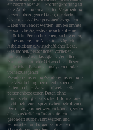
einzuschränken.e) ProfilingProfiling ist
jede Art der automatisierten Verarbeitung
personenbezogener Daten, die darin
besteht, dass diese personenbezogenen
Daten verwendet werden, um bestimmte
persönliche Aspekte, die sich auf eine
natürliche Person beziehen, zu bewerten,
insbesondere, um Aspekte bezüglich
Arbeitsleistung, wirtschaftlicher Lage,
Gesundheit, persönlicher Vorlieben,
Interessen, Zuverlässigkeit, Verhalten,
Aufenthaltsort oder Ortswechsel dieser
natürlichen Person zu analysieren oder
vorherzusagen.f)
PseudonymisierungPseudonymisierung ist
die Verarbeitung personenbezogener
Daten in einer Weise, auf welche die
personenbezogenen Daten ohne
Hinzuziehung zusätzlicher Informationen
nicht mehr einer spezifischen betroffenen
Person zugeordnet werden können, sofern
diese zusätzlichen Informationen
gesondert aufbewahrt werden und
technischen und organisatorischen
Maßnahmen unterliegen, die