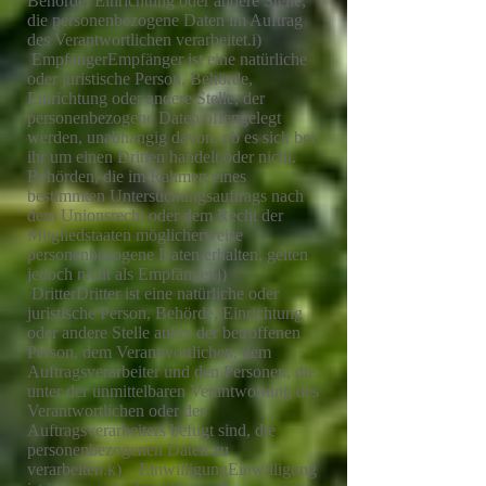
Behörde, Einrichtung oder andere Stelle,
die personenbezogene Daten im Auftrag
des Verantwortlichen verarbeitet.i)
EmpfängerEmpfänger ist eine natürliche
oder juristische Person, Behörde,
Einrichtung oder andere Stelle, der
personenbezogene Daten offengelegt
werden, unabhängig davon, ob es sich bei
ihr um einen Dritten handelt oder nicht.
Behörden, die im Rahmen eines
bestimmten Untersuchungsauftrags nach
dem Unionsrecht oder dem Recht der
Mitgliedstaaten möglicherweise
personenbezogene Daten erhalten, gelten
jedoch nicht als Empfänger.j)
DritterDritter ist eine natürliche oder
juristische Person, Behörde, Einrichtung
oder andere Stelle außer der betroffenen
Person, dem Verantwortlichen, dem
Auftragsverarbeiter und den Personen, die
unter der unmittelbaren Verantwortung des
Verantwortlichen oder des
Auftragsverarbeiters befugt sind, die
personenbezogenen Daten zu
verarbeiten.k) EinwilligungEinwilligung