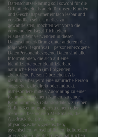
Datenschutzerklärung soll sowohl für die
Öffentlichkeit als auch für unsere Kunden
und Geschäftspartner einfach lesbar und
verständlich sein. Um dies zu
gewährleisten, möchten wir vorab die
verwendeten Begrifflichkeiten
erläutern.Wir verwenden in dieser
Datenschutzerklärung unter anderem die
folgenden Begriffe:a) personenbezogene
DatenPersonenbezogene Daten sind alle
Informationen, die sich auf eine
identifizierte oder identifizierbare
natürliche Person (im Folgenden
„betroffene Person“) beziehen. Als
identifizierbar wird eine natürliche Person
angesehen, die direkt oder indirekt,
insbesondere mittels Zuordnung zu einer
Kennung wie einem Namen, zu einer
Kennnummer, zu Standortdaten, zu einer
Online-Kennung oder zu einem oder
mehreren besonderen Merkmalen, die
Ausdruck der physischen,
physiologischen, genetischen,
psychischen, wirtschaftlichen, kulturellen
oder sozialen Identität dieser natürlichen