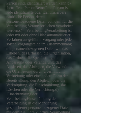
Person sind, identifiziert werden kann.b)
betroffene PersonBetroffene Person ist
jede identifizierte oder identifizierbare
natürliche Person, deren
personenbezogene Daten von dem für die
Verarbeitung Verantwortlichen verarbeitet
werden.c) VerarbeitungVerarbeitung ist
jeder mit oder ohne Hilfe automatisierter
Verfahren ausgeführte Vorgang oder jede
solche Vorgangsreihe im Zusammenhang
mit personenbezogenen Daten wie das
Erheben, das Erfassen, die Organisation,
das Ordnen, die Speicherung, die
Anpassung oder Veränderung, das
Auslesen, das Abfragen, die Verwendung,
die Offenlegung durch Übermittlung,
Verbreitung oder eine andere Form der
Bereitstellung, den Abgleich oder die
Verknüpfung, die Einschränkung, das
Löschen oder die Vernichtung.d)
Einschränkung der
VerarbeitungEinschränkung der
Verarbeitung ist die Markierung
gespeicherter personenbezogener Daten
mit dem Ziel, ihre künftige Verarbeitung