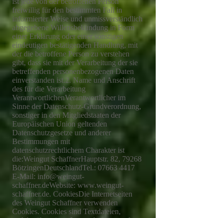
ist jede von der betroffenen Person
freiwillig für den bestimmten Fall in
informierter Weise und unmissverständlich
abgegebene Willensbekundung in Form
einer Erklärung oder einer sonstigen
eindeutigen bestätigenden Handlung, mit
der die betroffene Person zu verstehen
gibt, dass sie mit der Verarbeitung der sie
betreffenden personenbezogenen Daten
einverstanden ist.2. Name und Anschrift
des für die Verarbeitung
VerantwortlichenVerantwortlicher im
Sinne der Datenschutz-Grundverordnung,
sonstiger in den Mitgliedstaaten der
Europäischen Union geltenden
Datenschutzgesetze und anderer
Bestimmungen mit
datenschutzrechtlichem Charakter ist
die:Weingut SchaffnerHauptstr. 82, 79268
BötzingenDeutschlandTel.:
07663 4417
E-Mail:
info@weingut-
schaffner.deWebsite
:
www.weingut-
schaffner.de
. CookiesDie Internetseiten des Weingut Schaffner verwenden Cookies. Cookies sind Textdateien, welche über einen Internetbrowser auf einem Computersystem abgelegt und gespeichert werden.Zahlreiche Internetseiten und Server verwenden Cookies. Viele Cookies enthalten eine sogenannte Cookie-ID. Eine Cookie-ID ist eine eindeutige Kennung des Cookies. Sie besteht aus einer Zeichenfolge, durch welche Internetseiten und Server dem konkreten Internetbrowser zugeordnet werden können, in dem das Cookie gespeichert wurde. Dies ermöglicht es den besuchten Internetseiten und Servern, den individuellen Browser der betroffenen Person von anderen Internetbrowsern, die andere Cookies enthalten, zu unterscheiden. Ein bestimmter Internetbrowser kann über die eindeutige Cookie-ID wiedererkannt und identifiziert werden.Durch den Einsatz von Cookies kann das Weingut Schaffner den Nutzern dieser Internetseite nutzerfreundlichere Services bereitstellen, die ohne die Cookie-Setzung nicht möglich wären.Mittels eines Cookies können die Informationen und Angebote auf unserer Internetseite im Sinne des Benutzers optimiert werden. Cookies ermöglichen uns, wie bereits erwähnt, die Benutzer unserer Internetseite wiederzuerkennen. Zweck dieser Wiedererkennung ist es, den Nutzern die Verwendung unserer Internetseite zu erleichtern. Der Benutzer einer Internetseite, die Cookies verwendet, muss beispielsweise nicht bei jedem Besuch der Internetseite erneut seine Zugangsdaten eingeben, weil dies von der Internetseite und dem auf dem Computersystem des Benutzers abgelegten Cookie übernommen wird. Ein weiteres Beispiel ist das Cookie eines Warenkorbes im Online-Shop. Der Online-Shop merkt sich die Artikel, die ein Kunde in den virtuellen Warenkorb gelegt hat, über ein Cookie.Die betroffene Person kann die Setzung von Cookies durch unsere Internetseite jederzeit mittels einer entsprechenden Einstellung des genutzten Internetbrowsers verhindern und damit der Setzung von Cookies dauerhaft widersprechen. Ferner können bereits gesetzte Cookies jederzeit über einen Internetbrowser oder andere Softwareprogramme gelöscht werden. Dies ist in allen gängigen Internetbrowsern möglich. Deaktiviert die betroffene Person die Setzung von Cookies in dem genutzten Internetbrowser, sind unter Umständen nicht alle Funktionen unserer Internetseite vollumfänglich nutzbar.4. Erfassung von allgemeinen Daten und InformationenDie Internetseite vom Weingut Schaffner erfasst mit jedem Aufruf der Internetseite durch eine betroffene Person oder ein automatisiertes System eine Reihe von allgemeinen Daten und Informationen. Diese allgemeinen Daten und Informationen werden in den Logfiles des Servers gespeichert. Erfasst werden können die (1) verwendeten Browsertypen und Versionen, (2) das vom zugreifenden System verwendete Betriebssystem, (3) die Internetseite, von welcher ein zugreifendes System auf unsere Internetseite gelangt (sogenannte Referrer), (4) die Unterwebseiten, welche über ein zugreifendes System auf unserer Internetseite angesteuert werden, (5) das Datum und die Uhrzeit eines Zugriffs auf die Internetseite, (6) eine Internet-Protokoll-Adresse (IP-Adresse), (7) der Internet-Service-Provider des zugreifenden Systems und (8) sonstige ähnliche Daten und Informationen, die der Gefahrenabwehr im Falle von Angriffen auf unsere informationstechnologischen Systeme dienen.Bei der Nutzung dieser allgemeinen Daten und Informationen zieht das Weingut Schaffner keine Rückschlüsse auf die betroffene Person. Diese Informationen werden vielmehr benötigt, um (1) die Inhalte unserer Internetseite korrekt auszuliefern, (2) die Inhalte unserer Internetseite sowie die Werbung für diese zu optimieren, (3) die dauerhafte Funktionsfähigkeit unserer informationstechnologischen Systeme und der Technik unserer Internetseite zu gewährleisten sowie (4) um Strafverfolgungsbehörden im Falle eines Cyberangriffes die zur Strafverfolgung notwendigen Informationen bereitzustellen. Diese anonym erhobenen Daten und Informationen werden durch das Weingut Schaffner daher einerseits statistisch und ferner mit dem Ziel ausgewertet, den Datenschutz und die Datensicherheit in unserem Unternehmen zu erhöhen, um letztlich ein optimales Schutzniveau für die von uns verarbeiteten personenbezogenen Daten sicherzustellen. Die anonymen Daten der Server-Logfiles werden getrennt von allen durch eine betroffene Person angegebenen personenbezogenen Daten gespeichert.5. Registrierung auf unserer InternetseiteDie betroffene Person hat die Möglichkeit, sich auf der Internetseite des für die Verarbeitung Verantwortlichen unter Angabe von personenbezogenen Daten zu registrieren. Welche personenbezogenen Daten dabei an den für die Verarbeitung Verantwortlichen übermittelt werden, ergibt sich aus der jeweiligen Eingabemaske, die für die Registrierung verwendet wird. Die von der betroffenen Person eingegebenen personenbezogenen Daten werden ausschließlich für die interne Verwendung bei dem für die Verarbeitung Verantwortlichen und für eigene Zwecke erhoben und gespeichert. Der für die Verarbeitung Verantwortliche kann die Weitergabe an einen oder mehrere Auftragsverarbeiter, beispielsweise einen Paketdienstleister, veranlassen, der die personenbezogenen Daten ebenfalls ausschließlich für eine interne Verwendung, die dem für die Verarbeitung Verantwortlichen zuzurechnen ist, nutzt.Durch eine Registrierung auf der Internetseite des für die Verarbeitung Verantwortlichen wird ferner die vom Internet-Service-Provider (ISP) der betroffenen Person vergebene IP-Adresse, das Datum sowie die Uhrzeit der Registrierung gespeichert. Die Speicherung dieser Daten erfolgt vor dem Hintergrund, dass nur so der Missbrauch unserer Dienste verhindert werden kann, und diese Daten im Bedarfsfall ermöglichen, begangene Straftaten aufzuklären. Insofern ist die Speicherung dieser Daten zur Absicherung des für die Verarbeitung Verantwortlichen erforderlich. Eine Weitergabe dieser Daten an Dritte erfolgt grundsätzlich nicht, sofern keine gesetzliche Pflicht zur Weitergabe besteht oder die Weitergabe der Strafverfolgung dient.Die Registrierung der betroffenen Person unter freiwilliger Angabe personenbezogener Daten dient dem für die Verarbeitung Verantwortlichen dazu, der betroffenen Person Inhalte oder Leistungen anzubieten, die aufgrund der Natur der Sache nur registrierten Benutzern angeboten werden können. Registrierten Personen steht die Möglichkeit frei, die bei der Registrierung angegebenen personenbezogenen Daten jederzeit abzuändern oder vollständig aus dem Datenbestand des für die Verarbeitung Verantwortlichen löschen zu lassen.Der für die Verarbeitung Verantwortliche erteilt jeder betroffenen Person jederzeit auf Anfrage Auskunft darüber, welche personenbezogenen Daten über die betroffene Person gespeichert sind. Ferner berichtigt oder löscht der für die Verarbeitung Verantwortliche personenbezogene Daten auf Wunsch oder Hinweis der betroffenen Person, soweit dem keine gesetzlichen Aufbewahrungspflichten entgegenstehen. Die Gesamtheit der Mitarbeiter des für die Verarbeitung Verantwortlichen stehen der betroffenen Person in diesem Zusammenhang als Ansprechpartner zur Verfügung.6. Routinemäßige Löschung und Sperrung von personenbezogenen DatenDer für die Verarbeitung Verantwortliche verarbeitet und speichert personenbezogene Daten der betroffenen Person nur für den Zeitraum, der zur Erreichung des Speicherungszwecks erforderlich ist oder sofern dies durch den Europäischen Richtlinien- und Verordnungsgeber oder einen anderen Gesetzgeber in Gesetzen oder Vorschriften, welchen der für die Verarbeitung Verantwortliche unterliegt, vorgesehen wurde.Entfällt der Speicherungszweck oder läuft eine vom Europäischen Richtlinien- und Verordnungsgeber oder einem anderen zuständigen Gesetzgeber vorgeschriebene Speicherfrist ab, werden die personenbezogenen Daten routinemäßig und entsprechend den gesetzlichen Vorschriften gesperrt oder gelöscht.7. Rechte der betroffenen Persona) Recht auf BestätigungJede betroffene Person hat das vom Europäischen Richtlinien- und Verordnungsgeber eingeräumte Recht, von dem für die Verarbeitung Verantwortlichen eine Bestätigung darüber zu verlangen, ob sie betreffende personenbezogene Daten verarbeitet werden. Möchte eine betroffene Person dieses Bestätigungsrecht in Anspruch nehmen, kann sie sich hierzu jederzeit an einen Mitarbeiter des für die Verarbeitung Verantwortlichen wenden.b) Recht auf AuskunftJede von der Verarbeitung personenbezogener Daten betroffene Person hat das vom Europäischen Richtlinien- und Verordnungsgeber gewährte Recht, jederzeit von dem für die Verarbeitung Verantwortlichen unentgeltliche Auskunft über die zu seiner Person gespeicherten personenbezogenen Daten und eine Kopie dieser Auskunft zu erhalten. Ferner hat der Europäische Richtlinien- und Verordnungsgeber der betroffenen Person Auskunft über folgende Informationen zugestanden:odie Verarbeitungszweckeodie Kategorien personenbezogener Daten, die verarbeitet werdenodie Empfänger oder Kategorien von Empfängern, gegenüber denen die personenbezogenen Daten offengelegt worden sind oder noch offengelegt werden, insbesondere bei Empfängern in Drittländern oder bei internationalen Organisationenofalls möglich die geplante Dauer, für die die personenbezogenen Daten gespeichert werden, oder, falls dies nicht möglich ist, die Kriterien für die Festlegung dieser Dauerodas Bestehen eines Rechts auf Berichtigung oder Löschung der sie betreffenden personenbezogenen Daten oder auf Einschränkung der Verarbeitung durch den Verantwortlichen oder eines Widerspruchsrechts gegen diese Verarbeitungodas Bestehen eines Beschwerderechts bei einer Aufsichtsbehördeowenn die personenbezogenen Daten nicht bei der betroffenen Person erhoben werden: Alle verfügbaren Informationen über die Herkunft der Datenodas Bestehen einer automatisierten Entscheidungsfindung einschließlich Profiling gemäß Artikel 22 Abs.1 und 4 DS-GVO und — zumindest in diesen Fällen — aussagekräftige