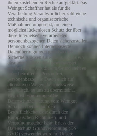
ihnen zustehenden Rechte aufgeklärt.Das
Weingut Schaffner hat als für die
Verarbeitung Verantwortlicher zahlreiche
technische und organisatorische
Maßnahmen umgesetzt, um einen
möglichst lückenlosen Schutz der über
diese Internetseite verarbeiteten
personenbezogenen Daten sicherzustellen.
Dennoch können Internetbasierte
Datenübertragungen grundsätzlich
Sicherheitslücken aufweisen, sodass ein
absoluter Schutz nicht gewährleistet
werden kann. Aus diesem Grund steht es
jeder betroffenen Person frei,
personenbezogene Daten auch auf
alternativen Wegen, beispielsweise
telefonisch, an uns zu übermitteln.1.
BegriffsbestimmungenDie
Datenschutzerklärung vom Weingut
Schaffner beruht auf den
Begrifflichkeiten, die durch den
Europäischen Richtlinien- und
Verordnungsgeber beim Erlass der
Datenschutz-Grundverordnung (DS-
GVO) verwendet wurden. Unsere