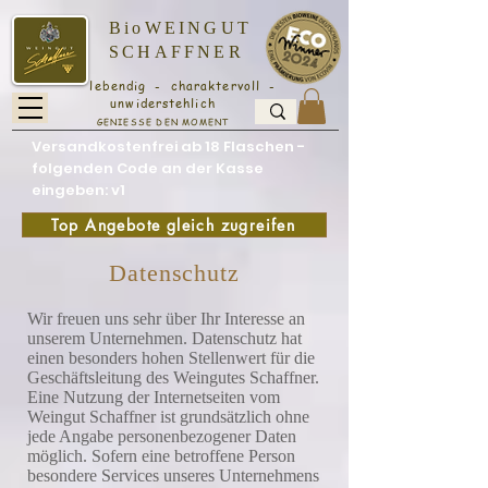
BioWEINGUT
SCHAFFNER
lebendig - charaktervoll -
unwiderstehlich
GENIESSE DEN MOMENT
Versandkostenfrei ab 18 Flaschen -
folgenden Code an der Kasse
eingeben: v1
Top Angebote gleich zugreifen
Datenschutz
Wir freuen uns sehr über Ihr Interesse an
unserem Unternehmen. Datenschutz hat
einen besonders hohen Stellenwert für die
Geschäftsleitung des Weingutes Schaffner.
Eine Nutzung der Internetseiten vom
Weingut Schaffner ist grundsätzlich ohne
jede Angabe personenbezogener Daten
möglich. Sofern eine betroffene Person
besondere Services unseres Unternehmens