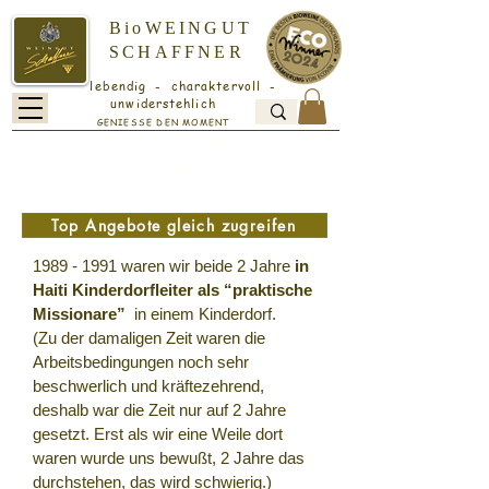
BioWEINGUT
SCHAFFNER
lebendig - charaktervoll -
unwiderstehlich
GENIESSE DEN MOMENT
Versandkostenfrei ab 18 Flaschen -
folgenden Code an der Kasse
eingeben: v1
Top Angebote gleich zugreifen
1989 - 1991
waren wir beide 2 Jahre
in
Haiti Kinderdorfleiter als “praktische
Missionare”
in einem Kinderdorf.
(Zu der damaligen Zeit waren die
Arbeitsbedingungen noch sehr
beschwerlich und kräftezehrend,
deshalb war die Zeit nur auf 2 Jahre
gesetzt. Erst als wir eine Weile dort
waren wurde uns bewußt, 2 Jahre das
durchstehen, das wird schwierig.)