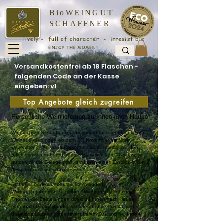
BioWEINGUT
SCHAFFNER
lively - full of character - irresistible
ENJOY THE MOMENT
Versandkostenfrei ab 18 Flaschen -
folgenden Code an der Kasse
eingeben: v1
Top Angebote gleich zugreifen
Persönliche Weinlieferung zu Ihnen nach Hause
Wir möchten Sie auf unsere bevorstehenden persönlichen
Weinauslieferungen ab dem 20. November bis Mitte
Dezember in fast allen Regionen Deutschlands, mit den
tollen Lieferangeboten, aufmerksam machen. Gleichzeitig
nutzen wir die Gelegenheit, um Ihnen einen Einblick in die
diesjährige Weinlese zu geben.
Esther ist bereits dabei, die kommenden
Weinauslieferungen zu planen. Wie jedes Jahr bringt
Thomas die Bestellungen direkt zu Ihnen nach Hause
(innerhalb Deutschlands). Unsere oberste Priorität ist es,
dass jede Lieferung in einwandfreiem Zustand bei Ihnen