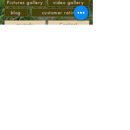
Pictures gallery
video gallery
blog
customer rating
awards
Contact
wine descriptions
07663 4417
Signal
0160 97964775
info@weingut-schaffner.de
TeleGuard
Version 2.1
©2021
Löwenstrausse - Organic Weingut Schaffner
79268 Bötzingen am Kaiserstuhl