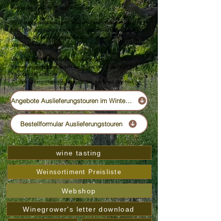
ankommt.
Anbei die aktuelle Bestell-Preisliste.
Für Fragen oder spezielle Wünsche kontaktieren Sie uns
bitte. Wir sind hier, um Ihnen zu helfen und sicherzustellen,
dass Sie die bestmögliche Erfahrung mit unserem
Weinlieferdienst haben.
Wir haben 3 verschiedene Auslieferungstouren. Nach
Bestellungseingang, teilen wir Ihnen mit, in welcher Zeit
Thomas sie anliefert.
Zu den Weinproben und Angeboten kommen Sie hier:
Angebote Auslieferungstouren im Winter 2025 sowie Infos zu Weinproben bei Ihnen Zuhause etc.
Bestellformular Auslieferungstouren
wine tasting
Weinsortiment Preisliste
Webshop
Winegrower's letter download