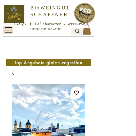
BioWEINGUT
SCHAFFNER
lively - full of character - irresistible
ENJOY THE MOMENT
Versandkostenfrei ab 18 Flaschen -
folgenden Code an der Kasse
eingeben: v1
Top Angebote gleich zugreifen