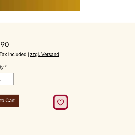
Price
.90
Tax Included
|
zzgl. Versand
ty
*
to Cart