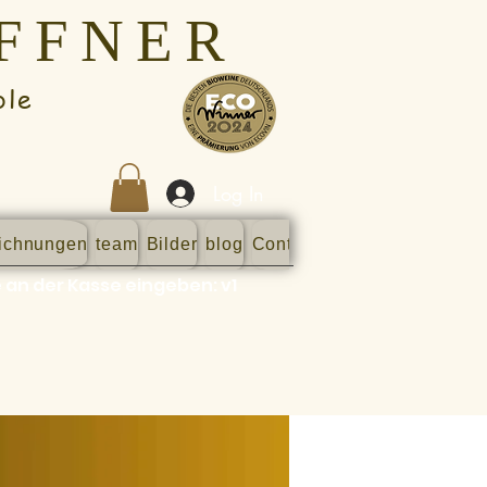
AFFNER
ble
Log In
ichnungen
team
Bilder
blog
Contact
Shop
Shop
Shop
 an der Kasse eingeben: v1