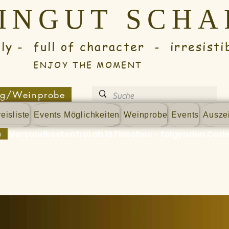
EINGUT SCH
full of character - irresisti
ENJOY THE MOMENT
ng/Weinprobe
eisliste
Events Möglichkeiten
Weinprobe
Events
Ausze
n
Versandkostenfrei ab 18 Flaschen - folgenden Code