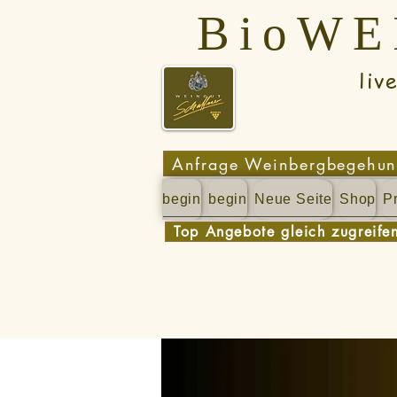
BioW
lively - 
Anfrage Weinbergbegehu
begin
begin
Neue Seite
Shop
Pr
Top Angebote gleich zugreife