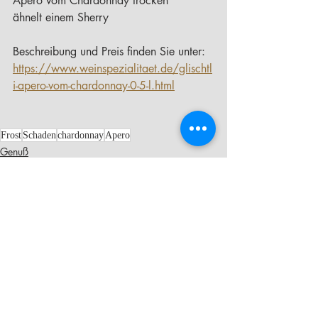
Apero vom Chardonnay trocken 
ähnelt einem Sherry
Beschreibung und Preis finden Sie unter:
https://www.weinspezialitaet.de/glischtl
i-apero-vom-chardonnay-0-5-l.html
Frost
Schaden
chardonnay
Apero
Genuß
Grüsse vom BioWeinberg
Aktuelle Beiträge
Alle ansehen