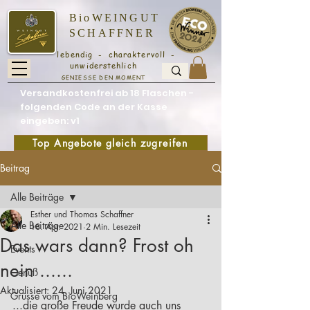
BioWEINGUT
SCHAFFNER
lebendig - charaktervoll -
unwiderstehlich
GENIESSE DEN MOMENT
Versandkostenfrei ab 18 Flaschen -
folgenden Code an der Kasse
eingeben: v1
Top Angebote gleich zugreifen
Beitrag
Alle Beiträge
Esther und Thomas Schaffner
Alle Beiträge
18. Apr. 2021
2 Min. Lesezeit
Das wars dann? Frost oh
Events
nein ......
Genuß
Aktualisiert:
24. Juni 2021
Grüsse vom BioWeinberg
...die große Freude wurde auch uns 