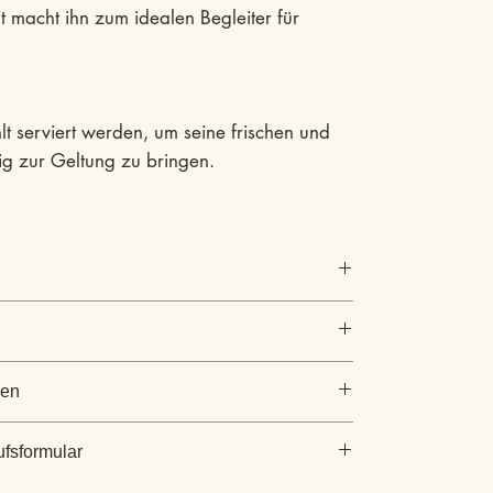
it macht ihn zum idealen Begleiter für
lt serviert werden, um seine frischen und
ig zur Geltung zu bringen.
gen
JUBILÉE Cuvée weiss- Premium
gen
0,75 L
ufsformular
n:
Halbtrocken