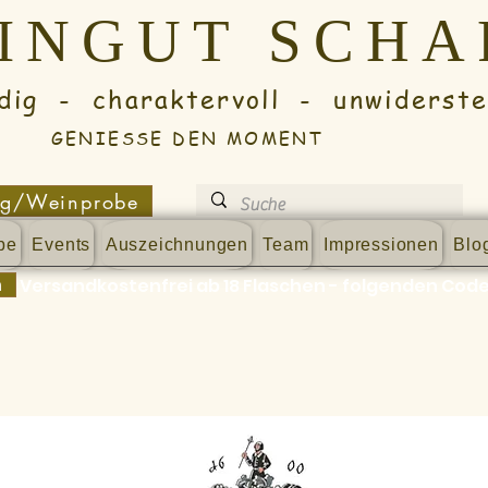
EINGUT SCH
 charaktervoll - unwidersteh
GENIESSE DEN MOMENT
ng/Weinprobe
be
Events
Auszeichnungen
Team
Impressionen
Blo
n
Versandkostenfrei ab 18 Flaschen - folgenden Code