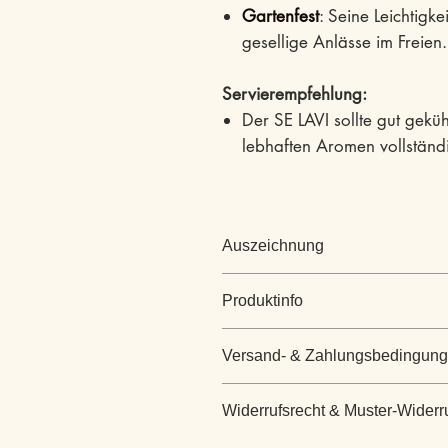
Gartenfest
: Seine Leichtigke
gesellige Anlässe im Freien.
Servierempfehlung:
Der SE LAVI sollte gut geküh
lebhaften Aromen vollständ
Auszeichnung
Produktinfo
Versand- & Zahlungsbedingun
Weinsorte
Versand- & Zahlungsbedingun
Widerrufsrecht & Muster-Widerr
Es gelten folgende Bedingunge
Geschmack