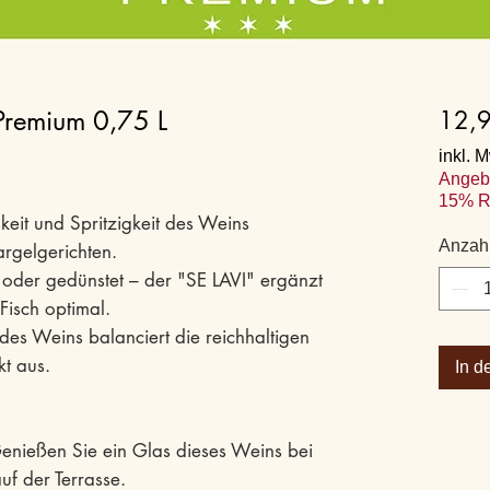
Premium 0,75 L
12,
inkl. 
Angeb
15% R
igkeit und Spritzigkeit des Weins
Anzah
argelgerichten.
n oder gedünstet – der "SE LAVI" ergänzt
isch optimal.
 des Weins balanciert die reichhaltigen
kt aus.
In d
nießen Sie ein Glas dieses Weins bei
f der Terrasse.