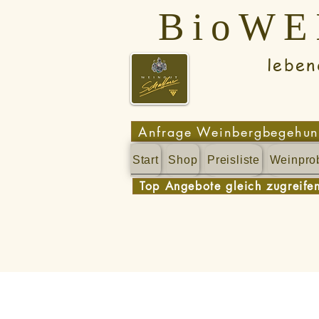
BioW
lebendig -
Anfrage Weinbergbegehu
Start
Shop
Preisliste
Weinpro
Top Angebote gleich zugreife