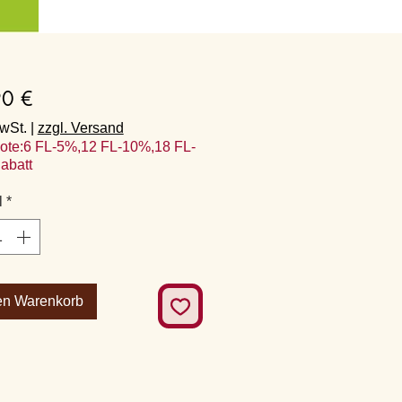
Preis
90 €
MwSt.
|
zzgl. Versand
ote:6 FL-5%,12 FL-10%,18 FL-
abatt
l
*
en Warenkorb