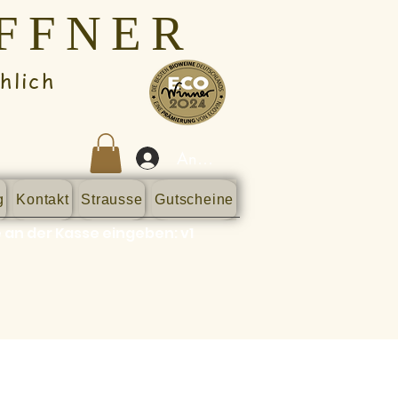
AFFNER
lich
Anmelden
g
Kontakt
Strausse
Gutscheine
 an der Kasse eingeben: v1