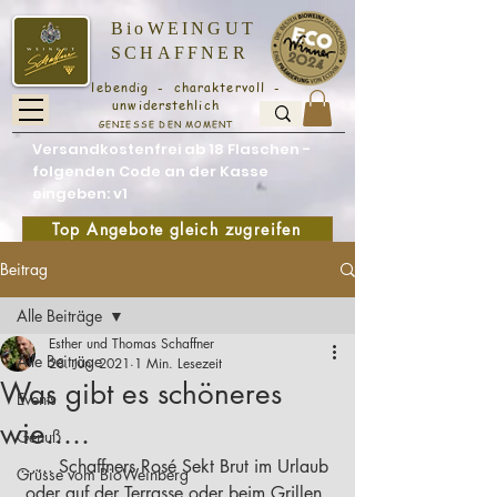
BioWEINGUT
SCHAFFNER
lebendig - charaktervoll -
unwiderstehlich
GENIESSE DEN MOMENT
Versandkostenfrei ab 18 Flaschen -
folgenden Code an der Kasse
eingeben: v1
Top Angebote gleich zugreifen
Beitrag
Alle Beiträge
Esther und Thomas Schaffner
Alle Beiträge
28. Juni 2021
1 Min. Lesezeit
Was gibt es schöneres
Events
wie.....
Genuß
...... Schaffners Rosé Sekt Brut im Urlaub 
Grüsse vom BioWeinberg
 oder auf der Terrasse oder beim Grillen, 